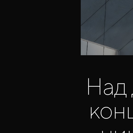
Над
кон