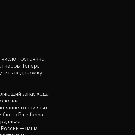
о число постоянно
ртнеров. Теперь
щутить поддержку
ляющий запас хода –
нологии
зование топливных
бюро Pininfarina.
придавая
 России — наша