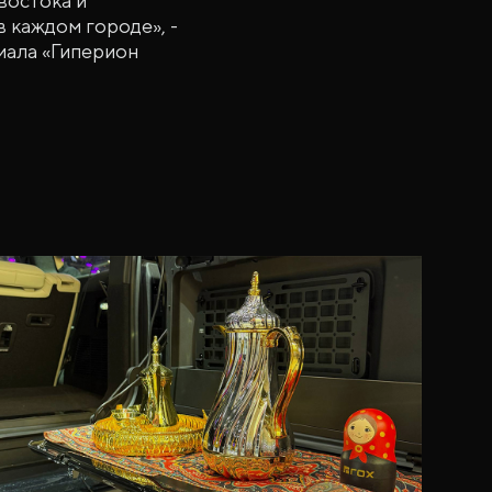
востока и
 каждом городе», -
иала «Гиперион