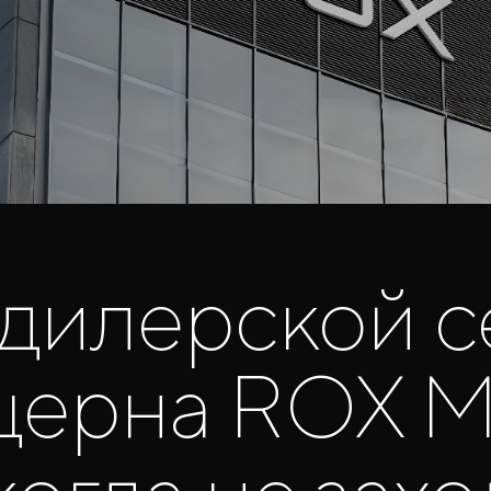
 дилерской с
церна ROX M