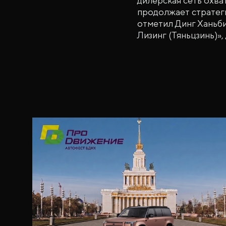
дилерская сеть охва
продолжает стратеги
отметил Динг Ханьби
Лизинг (Тяньцзинь)»