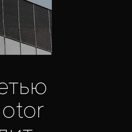
етью
otor