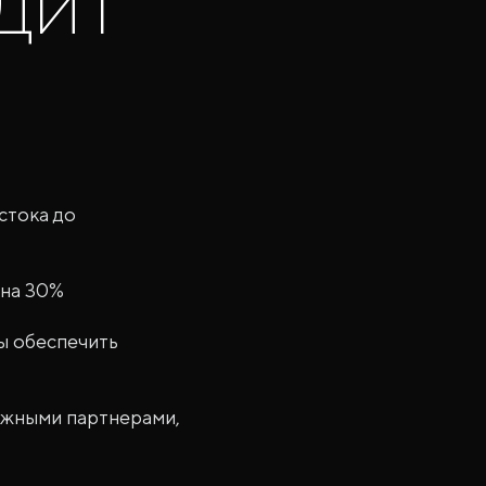
дит
стока до
 на 30%
ы обеспечить
ежными партнерами,