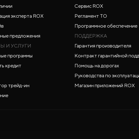
личии
Сервис ROX
ация эксперта ROX
Регламент ТО
йв
Программное обеспечение
ные предложения
ПОДДЕРЖКА
Ы И УСЛУГИ
Гарантия производителя
ые программы
Контракт гарантийной под
ть кредит
Помощь на дорогах
Руководства по эксплуатац
тор трейд-ин
Магазин приложений ROX
ние