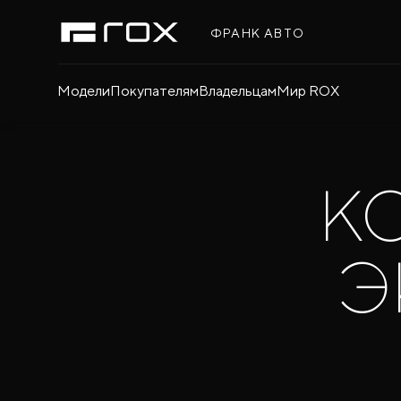
ФРАНК АВТО
Модели
Покупателям
Владельцам
Мир ROX
К
Э