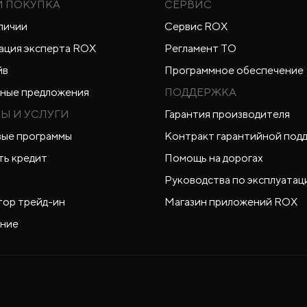
И ПОКУПКА
СЕРВИС
личии
Сервис ROX
ация эксперта ROX
Регламент ТО
йв
Программное обеспечение
ные предложения
ПОДДЕРЖКА
Ы И УСЛУГИ
Гарантия производителя
ые программы
Контракт гарантийной под
ть кредит
Помощь на дорогах
Руководства по эксплуатац
тор трейд-ин
Магазин приложений ROX
ние