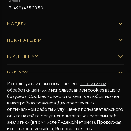
Телефон
+7 (499) 455 33 50
МОДЕЛИ
ROX 01
ПОКУПАТЕЛЯМ
ROX ADAMAS
ВЫБОР И ПОКУПКА
ВЛАДЕЛЬЦАМ
Авто в наличии
Консультация эксперта ROX
СЕРВИС
МИР ROX
Тест-драйв
Сервис ROX
Специальные предложения
Регламент ТО
Используя сайт, вы соглашаетесь
с политикой
О БРЕНДЕ
обработки данных
и использованием cookies вашего
ФИНАНСЫ И УСЛУГИ
Программное обеспечение
Бренд ROX
браузера. Cookies можно отключить в любой момент
Финансовые программы
ПОДДЕРЖКА
Дизайн Pininfarina
в настройках браузера. Для обеспечения
Рассчитать кредит
Гарантия производителя
МЫ В СОЦСЕТЯХ
Новости
оптимальной работы и улучшения пользовательского
Трейд-ин
Контракт гарантийной поддержки
СМИ о нас
опыта на сайте могут использоваться системы веб-
аналитики (в том числе Яндекс.Метрика). Продолжая
Калькулятор трейд-ин
Помощь на дорогах
Истории владельцев
использование сайта, Вы соглашаетесь
Страхование
Руководства по эксплуатации