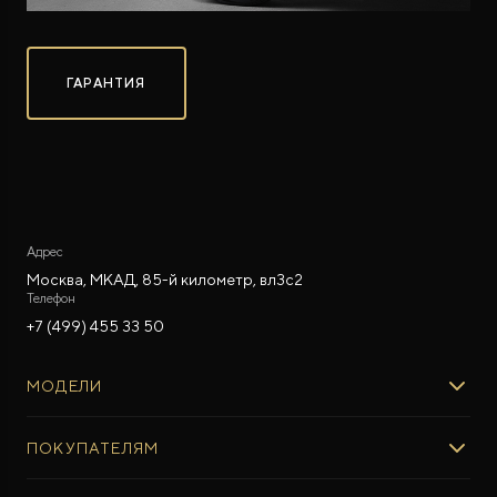
ГАРАНТИЯ
ROX ADAMAS
Совершенно новый флагманский внедорожник
от 9 300 000 ₽*
Адрес
Москва, МКАД, 85-й километр, вл3с2
Телефон
+7 (499) 455 33 50
МОДЕЛИ
ROX 01
ПОКУПАТЕЛЯМ
ROX ADAMAS
ВЫБОР И ПОКУПКА