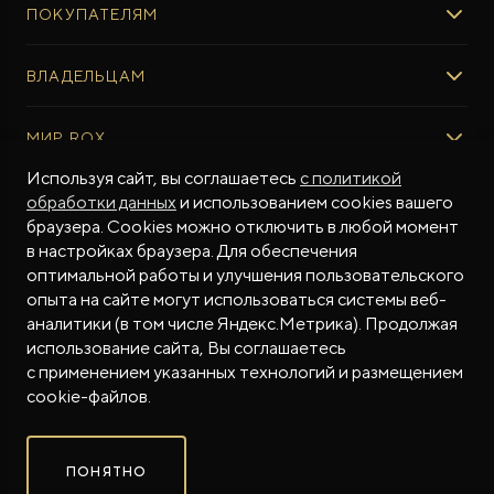
ПОКУПАТЕЛЯМ
ROX ADAMAS
ВЫБОР И ПОКУПКА
ВЛАДЕЛЬЦАМ
Авто в наличии
Консультация эксперта ROX
СЕРВИС
МИР ROX
Тест-драйв
Сервис ROX
Специальные предложения
Регламент ТО
Используя сайт, вы соглашаетесь
с политикой
О БРЕНДЕ
обработки данных
и использованием cookies вашего
ФИНАНСЫ И УСЛУГИ
Программное обеспечение
Бренд ROX
браузера. Cookies можно отключить в любой момент
Финансовые программы
ПОДДЕРЖКА
Дизайн Pininfarina
в настройках браузера. Для обеспечения
Рассчитать кредит
Гарантия производителя
МЫ В СОЦСЕТЯХ
Новости
оптимальной работы и улучшения пользовательского
Трейд-ин
Контракт гарантийной поддержки
СМИ о нас
опыта на сайте могут использоваться системы веб-
аналитики (в том числе Яндекс.Метрика). Продолжая
Калькулятор трейд-ин
Помощь на дорогах
Истории владельцев
использование сайта, Вы соглашаетесь
Страхование
Руководства по эксплуатации
Часто задаваемые вопросы
с применением указанных технологий и размещением
Магазин приложений ROX
СОТРУДНИЧЕСТВО
© 2026
cookie-файлов.
Контакты
ROX в соцсетях
ROX в соцсетях
ROX в соцсетях
Правовая информация
ПОНЯТНО
Сделано в ПЕРКС