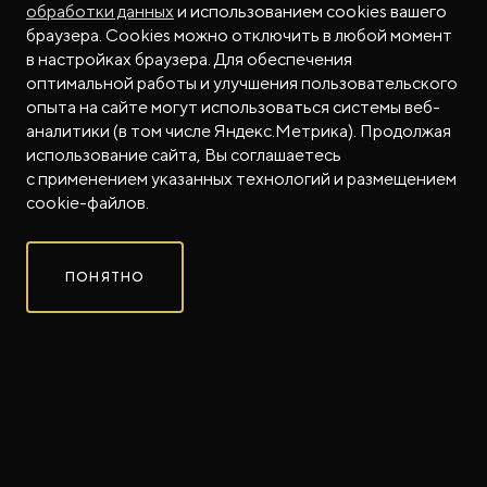
обработки данных
и использованием cookies вашего
браузера. Cookies можно отключить в любой момент
в настройках браузера. Для обеспечения
оптимальной работы и улучшения пользовательского
опыта на сайте могут использоваться системы веб-
ОТ 9 300 000 ₽
аналитики (в том числе Яндекс.Метрика). Продолжая
С УЧЕТОМ МАКСИМАЛЬНОЙ ВЫГОДЫ*
использование сайта, Вы соглашаетесь
с применением указанных технологий и размещением
Совершенно новый флагманский внедорожник
cookie-файлов.
ROX в соцсетях
ROX в соцсетях
ROX в соцсетях
ТЕСТ-ДРАЙВ
ПОНЯТНО
ЗАБРОНИРОВАТЬ