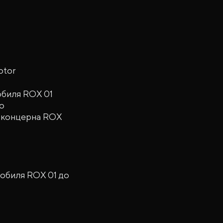
otor
обиля ROX 01
о
а концерна ROX
обиля ROX 01 до