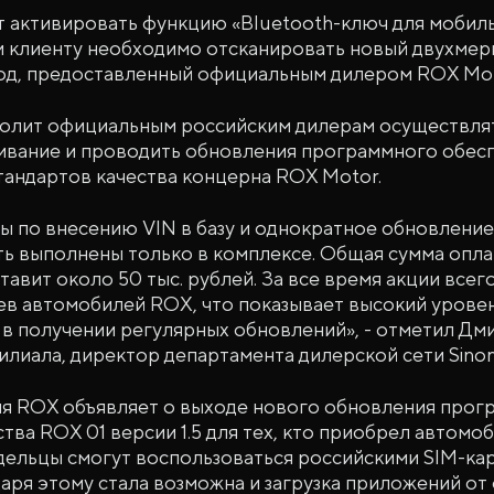
т активировать функцию «Bluetooth-ключ для мобиль
и клиенту необходимо отсканировать новый двухме
д, предоставленный официальным дилером ROX Mot
зволит официальным российским дилерам осуществля
ивание и проводить обновления программного обес
тандартов качества концерна ROX Motor.
ы по внесению VIN в базу и однократное обновление
ть выполнены только в комплексе. Общая сумма опл
тавит около 50 тыс. рублей. За все время акции все
ев автомобилей ROX, что показывает высокий урове
в получении регулярных обновлений», - отметил Дм
илиала, директор департамента дилерской сети Sinom
ия ROX объявляет о выходе нового обновления прог
тва ROX 01 версии 1.5 для тех, кто приобрел автомо
дельцы смогут воспользоваться российскими SIM-кар
аря этому стала возможна и загрузка приложений от