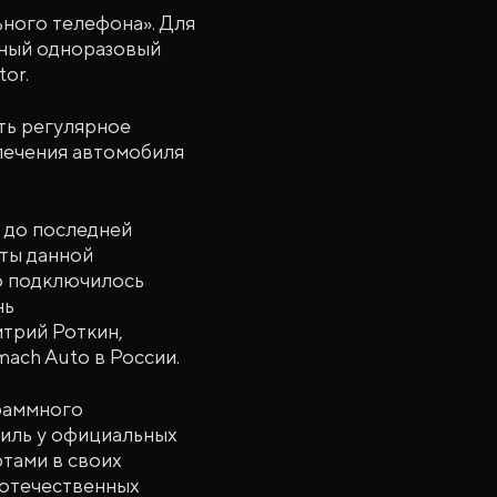
ного телефона». Для
рный одноразовый
or.
ть регулярное
печения автомобиля
 до последней
аты данной
го подключилось
нь
итрий Роткин,
ach Auto в России.
раммного
биль у официальных
тами в своих
 отечественных