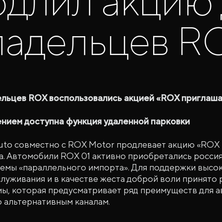
одлил акцию 
ладельцев R
ельцев ROX воспользовались акцией «ROX приглаш
нием доступна функция удаленной парковки
uto совместно с ROX Motor продлевает акцию «ROX
а. Автомобили ROX 01 активно приобретались россия
хемы «параллельного импорта». Для поддержки высо
луживания и в качестве жеста доброй воли принято
ы, которая предусматривает ряд преимуществ для а
 альтернативным каналам.