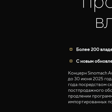
пр
в
Более 200 влад
С новым обновле
Концерн Sinomach A
до 30 июня 2025 год
года посредством с
постпродажного обс
продлении программ
импортированных по