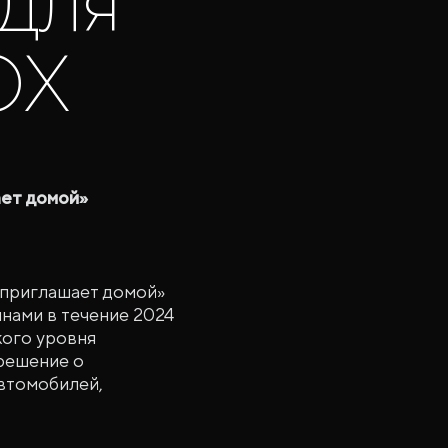
для
OX
ает домой»
 приглашает домой»
нами в течение 2024
кого уровня
 решение о
втомобилей,