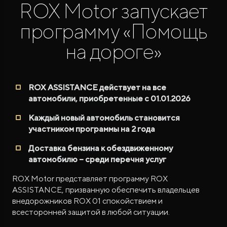
ROX Motor запускает
программу «Помощь
на дороге»
ROX ADAMAS
ROX ASSISTANCE действует на все
Совершенно новый флагманский внедорожник
автомобили, приобретенные c 01.01.2026
от 9 300 000 ₽*
Каждый новый автомобиль становится
участником программы на 2 года
Доставка бензина к обездвиженному
автомобилю – среди перечня услуг
ROX Motor представляет программу ROX
ASSISTANCE, призванную обеспечить владельцев
внедорожников ROX 01 спокойствием и
всесторонней защитой в любой ситуации.