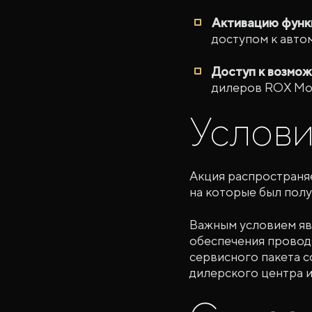
Активацию функц
доступом к авто
Доступ к возмож
дилеров ROX Mot
Услови
Акция распространя
на которые был полу
Важным условием явл
обеспечения провод
сервисного пакета с
дилерского центра и