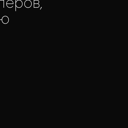
леров,
ую