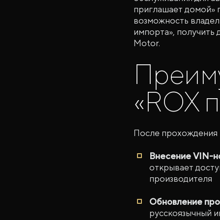
приглашает домой» 
возможность владель
импорта», получить
Motor.
Преим
«ROX п
После прохождения 
Внесение VIN-н
открывает досту
производителя
Обновление про
русскоязычный и