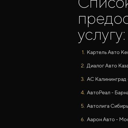
Список
предо
услугу:
Картель Авто К
Диалог Авто Каза
АС Калининград 
АвтоРеал - Барн
Автолига Сибирь
Аарон Авто - Мо