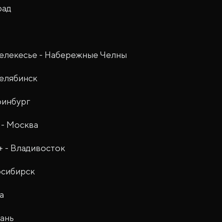
рад
елекесье - Набережные Челны
Челябинск
ринбург
 - Москва
 - Владивосток
осибирск
а
зань