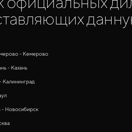
 официальных ди
ставляющих данн
емерово - Кемерово
нь - Казань
- Калининград
аул
 - Новосибирск
сква