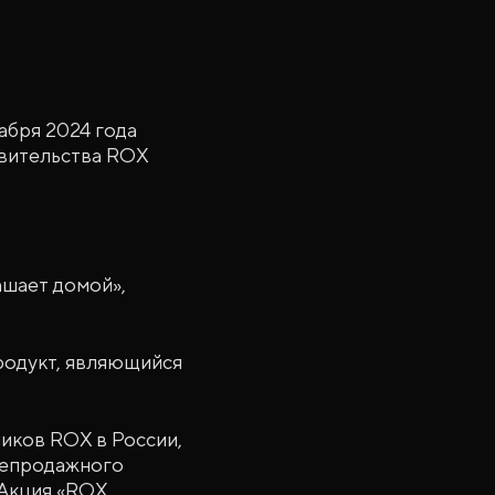
абря 2024 года
авительства ROX
ашает домой»,
родукт, являющийся
иков ROX в России,
лепродажного
 Акция «ROX