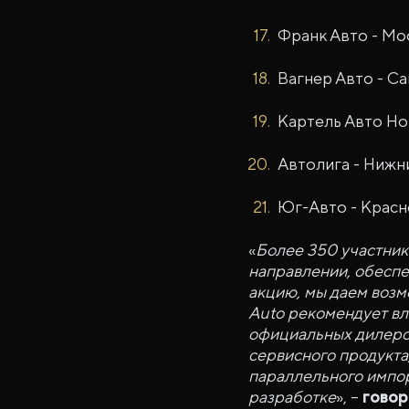
Франк Авто - Мо
Вагнер Авто - С
Картель Авто Но
Автолига - Нижн
Юг-Авто - Крас
«
Более 350 участник
направлении, обеспе
акцию, мы даем возм
Auto рекомендует вл
официальных дилеров
сервисного продукта
параллельного импор
разработке
», –
говор