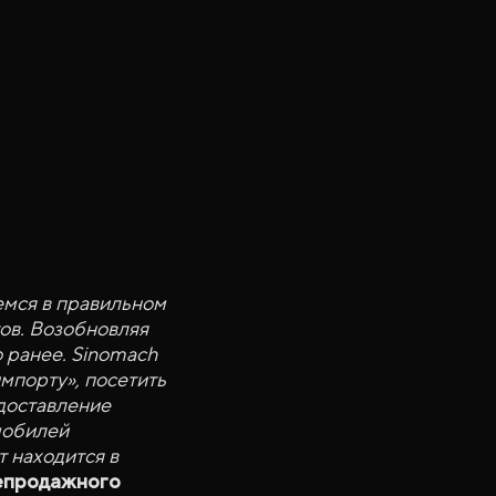
емся в правильном
ов. Возобновляя
о ранее. Sinomach
мпорту», посетить
доставление
мобилей
 находится в
лепродажного