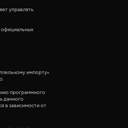
ляет управлять
 официальных
аллельному импорту»
о.
лению программного
ь данного
я в зависимости от