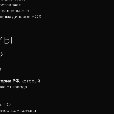
оставляет
параллельного
альных дилеров ROX
мы
»
:
тории РФ
, который
ке от завода-
ю ПО,
ичеством команд