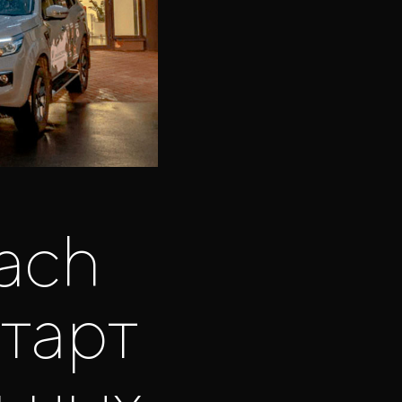
ach
старт