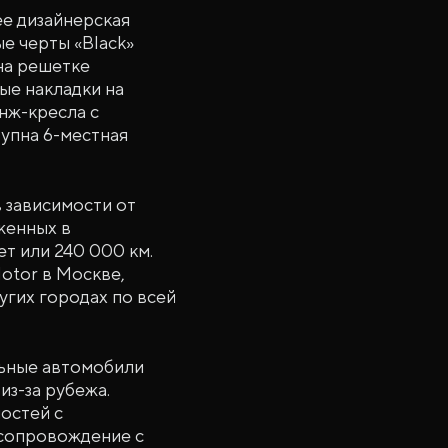
 ее дизайнерская
ые черты «Black»
на решетке
ые накладки на
унж-кресла с
тупна 6-местная
в зависимости от
женных в
ет или 240 000 км.
otor в Москве,
угих городах по всей
ьные автомобили
из-за рубежа.
остей с
 сопровождение с