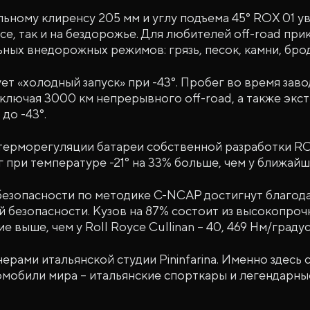
ьному клиренсу 205 мм и углу подъема 45° ROX 01 у
ссе, так и на бездорожье. Для любителей off-road п
ных внедорожных режимов: грязь, песок, камни, брод,
ет «холодный запуск» при -43°. Пробег во время зав
включая 3000 км непрерывного off-road, а также эк
до -43°.
 терморегуляции батареи собственной разработки R
 при температуре -21° на 33% больше, чем у ближайше
безопасности по методике C-NCAP достигнут благод
й безопасности. Кузов на 87% состоит из высокопрочн
е выше, чем у Roll Royce Cullinan – 40, 469 Нм/градус
нерами итальянской студии Pininfarina. Именно здес
мобили мира – итальянские спорткары и легендарны