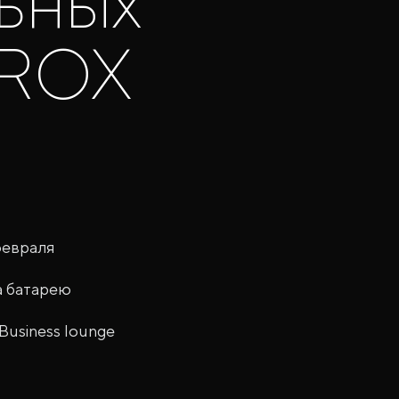
ьных
 ROX
февраля
а батарею
«Business lounge