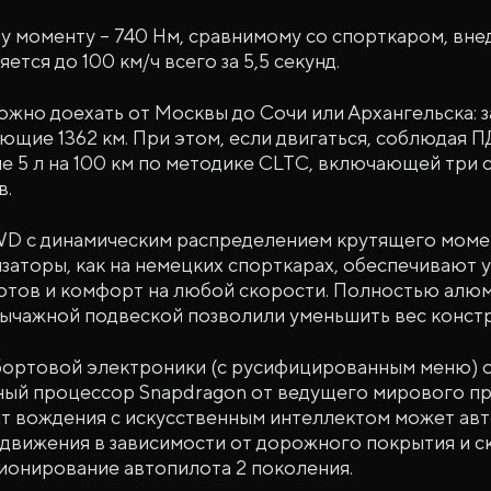
у моменту – 740 Hм, сравнимому со спорткаром, вн
яется до 100 км/ч всего за 5,5 секунд.
ожно доехать от Москвы до Сочи или Архангельска: з
ющие 1362 км. При этом, если двигаться, соблюдая П
е 5 л на 100 км по методике CLTC, включающей три 
в.
D с динамическим распределением крутящего момен
заторы, как на немецких спорткарах, обеспечивают 
тов и комфорт на любой скорости. Полностью алюм
ычажной подвеской позволили уменьшить вес констр
бортовой электроники (с русифицированным меню) 
ный процессор Snapdragon от ведущего мирового п
т вождения с искусственным интеллектом может ав
вижения в зависимости от дорожного покрытия и ск
ионирование автопилота 2 поколения.