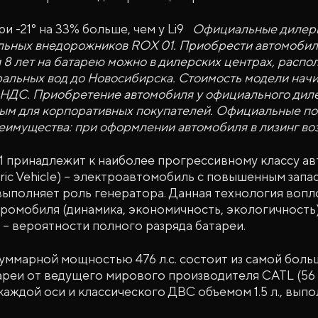
ри -21° на 33% больше, чем у Li9
Официальные дилеры
ьных внедорожников ROX 01. Приобрести автомобили
и 8 лет на батарею можно в дилерских центрах, расп
альных вод до Новосибирска. Стоимость модели начи
 НДС. Приобретение автомобиля у официального диле
ым для корпоративных покупателей. Официальные по
еимущества: при оформлении автомобиля в лизинг во
 принадлежит к наиболее прогрессивному классу а
tric Vehicle) – электроавтомобиль с повышенным запа
 выполняет роль генератора. Данная технология воп
омобиля (динамика, экономичность, экологичность)
 – вероятности полного разряда батареи.
уммарной мощностью 476 л.с. состоит из самой боль
реи от ведущего мирового производителя CATL (56 к
аждой оси и классического ДВС объемом 1.5 л., вы