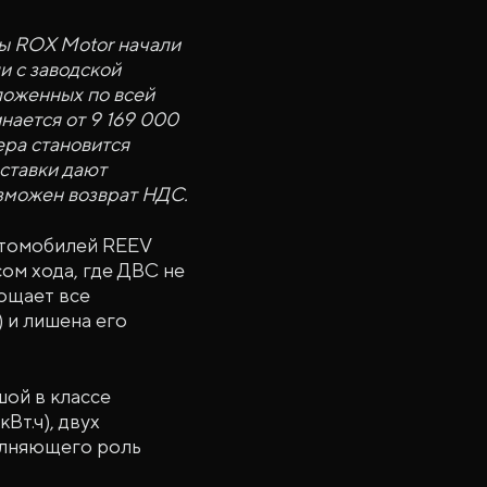
 ROX Motor начали
 с заводской
оложенных по всей
нается от 9 169 000
ра становится
ставки дают
зможен возврат НДС.
втомобилей REEV
сом хода, где ДВС не
лощает все
 и лишена его
шой в классе
Вт.ч), двух
полняющего роль