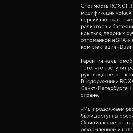
Стоимость ROX 01 «Fa
модификация «Black 
версий включают че
радиатора и багажни
крыльях, дверных ру
оттоманкой и SPA-ма
комплектация «Busin
Гарантия на автомоб
того, что наступит 
руководстве по эксп
Внедорожники ROX 0
Санкт-Петербурге, Н
стране.
«Мы продолжаем рас
были доступны росси
Официальные постав
оформлением и нало