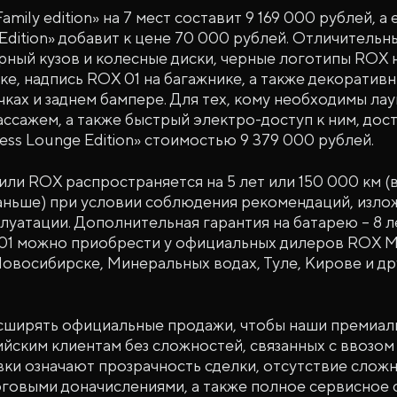
mily edition» на 7 мест составит 9 169 000 рублей, а
Edition» добавит к цене 70 000 рублей. Отличительн
рный кузов и колесные диски, черные логотипы ROX 
ке, надпись ROX 01 на багажнике, а также декоративн
чках и заднем бампере. Для тех, кому необходимы ла
ссажем, а также быстрый электро-доступ к ним, дос
ess Lounge Edition» стоимостью 9 379 000 рублей.
или ROX распространяется на 5 лет или 150 000 км (
раньше) при условии соблюдения рекомендаций, изло
луатации. Дополнительная гарантия на батарею – 8 л
1 можно приобрести у официальных дилеров ROX M
овосибирске, Минеральных водах, Туле, Кирове и др
ширять официальные продажи, чтобы наши премиал
йским клиентам без сложностей, связанных с ввозом 
ки означают прозрачность сделки, отсутствие сложн
говыми доначислениями, а также полное сервисное