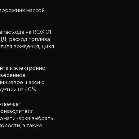
едорожник массой
апас хода на ROX 01
ДД, расход топлива
стиля вождения, цикл
та и электронно-
уверенное
иниевое шасси с
укции на 40%.
отвечает
роизводителя
томатически выбрать
орости, а также