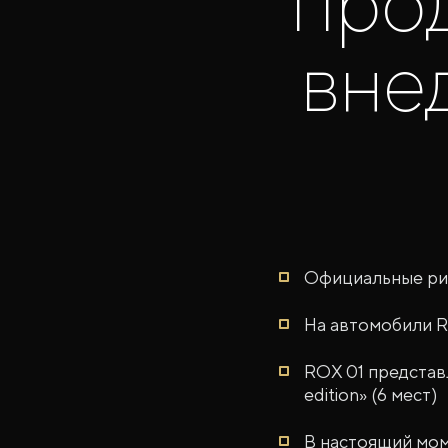
про
вне
Официальные ри
На автомобили R
ROX 01 представл
edition» (6 мест)
В настоящий мом