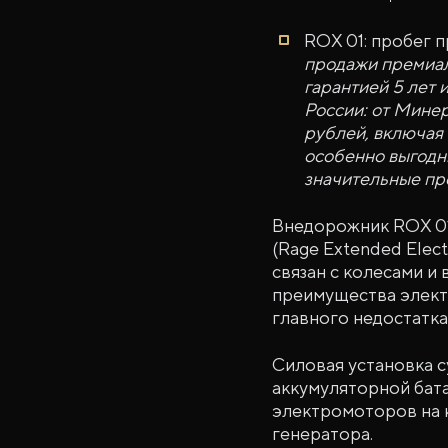
ROX 01: пробег п
продажи премиал
гарантией 5 лет 
России: от Минер
рублей, включая
особенно выгодн
значительные пр
Внедорожник ROX 01
(Rage Extended Elec
связан с колесами и
преимущества электр
главного недостатка
Силовая установка с
аккумуляторной бата
электромоторов на к
генератора.