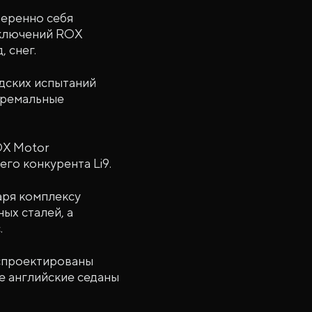
веренно себя
риключений ROX
 снег.
одских испытаний
стремальные
OX Motor
го конкурента Li9.
аря комплексу
ых сталей, а
.
ь спроектированы
е английские седаны